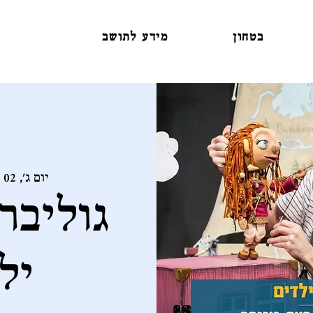
בטחון
מידע לתושב
יום ג׳, 02 ביולי
גוליבר
יל