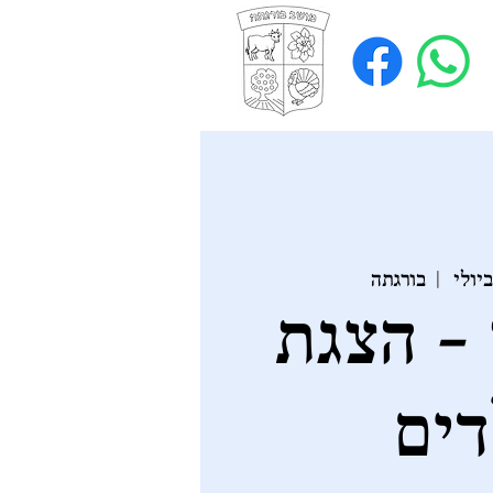
  |  
בורגתה
 - הצגת
דים