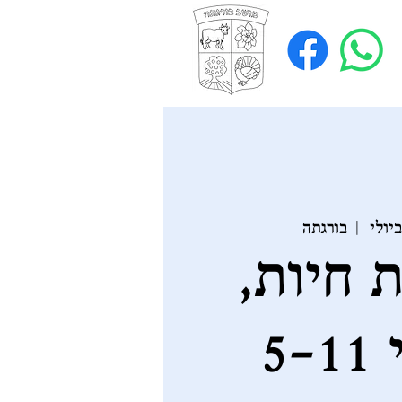
  |  
בורגתה
 חיות,
5-