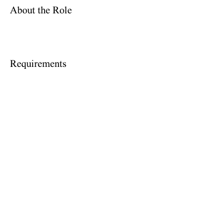
About the Role
Requirements
About the Company
Apply Now
© 2024 , כל הזכויות שמורות למושב בורגתה |