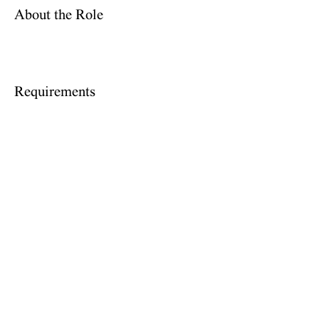
About the Role
Requirements
About the Company
Apply Now
© 2024 , כל הזכויות שמורות למושב בורגתה |